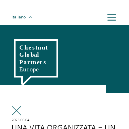
Italiano
English
Magyar
Romanian
Polski
Slovenský
Český
Hrvatski
Српски
Deutsch
Française
2023.05.04
UNA VITA ORGANIZZATA = UN