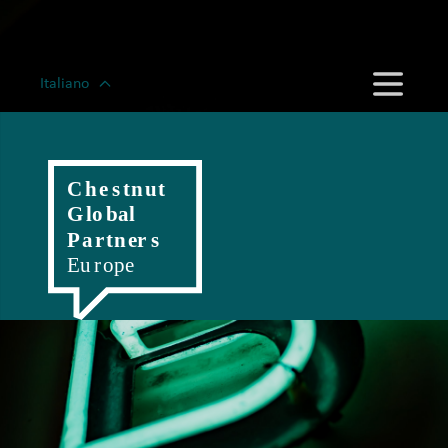
Italiano
English
Magyar
Romanian
Polski
Slovenský
Český
Hrvatski
Српски
Deutsch
Française