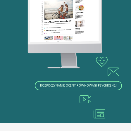
ROZPOCZYNANIE OCENY RÓWNOWAGI PSYCHICZNEJ