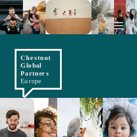
Polski
English
Magyar
Romanian
Slovenský
Český
Hrvatski
Српски
Deutsch
Italiano
Française