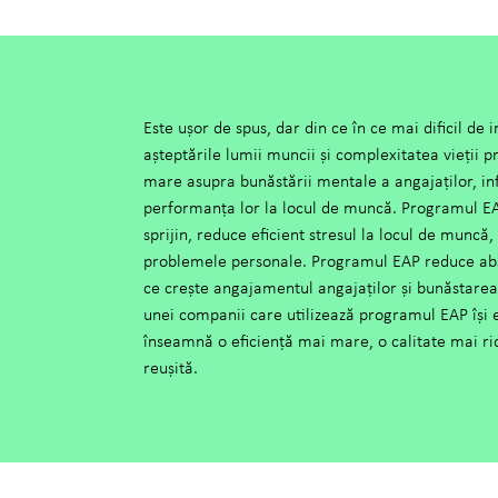
Este ușor de spus, dar din ce în ce mai dificil de 
așteptările lumii muncii și complexitatea vieții p
mare asupra bunăstării mentale a angajaților, inf
performanța lor la locul de muncă. Programul E
sprijin, reduce eficient stresul la locul de muncă,
problemele personale. Programul EAP reduce abse
ce crește angajamentul angajaților și bunăstarea 
unei companii care utilizează programul EAP își 
înseamnă o eficiență mai mare, o calitate mai r
reușită.