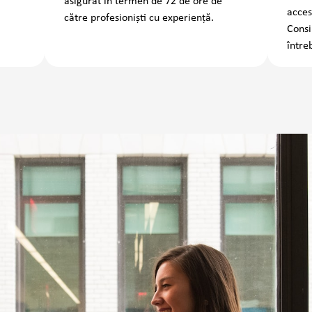
asigurat în termen de 72 de ore de
acces
către profesioniști cu experiență.
Consi
întreb