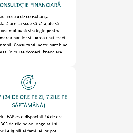
ONSULTAȚIE FINANCIARĂ
ciul nostru de consultanță
ciară are ca scop să vă ajute să
i cea mai bună strategie pentru
onarea banilor și luarea unui credit
nsabil. Consultanții noștri sunt bine
mați în multe domenii financiare.
 (24 DE ORE PE ZI, 7 ZILE PE
SĂPTĂMÂNĂ)
ciul EAP este disponibil 24 de ore
 365 de zile pe an. Angajații și
ii eligibili ai familiei lor pot