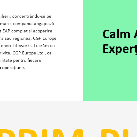
ilieri, concentrându-se pe
 urmare, compania angajează
Calm 
rt EAP complet și acoperire
țara sau regiunea, CGP Europe
Experț
arteneri Lifeworks. Lucrăm cu
trivite. CGP Europe Ltd., ca
litate pentru fiecare
u operațiune.