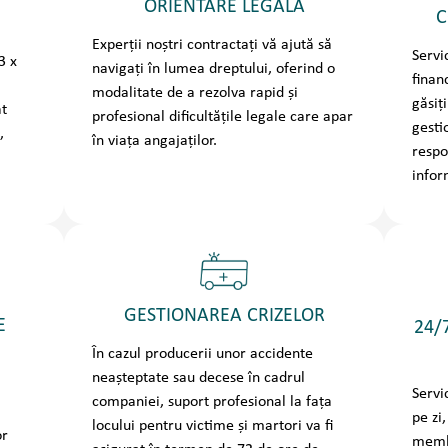
ORIENTARE LEGALĂ
C
Experții noștri contractați vă ajută să
Servi
3 x
navigați în lumea dreptului, oferind o
finan
ă
modalitate de a rezolva rapid și
găsiț
at
profesional dificultățile legale care apar
gesti
,
în viața angajaților.
respo
infor
GESTIONAREA CRIZELOR
E
24/7
În cazul producerii unor accidente
neașteptate sau decese în cadrul
Servi
companiei, suport profesional la fața
pe zi,
locului pentru victime și martori va fi
or
membr