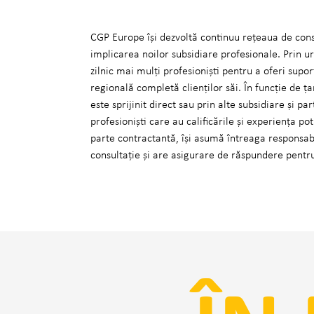
CGP Europe își dezvoltă continuu rețeaua de cons
implicarea noilor subsidiare profesionale. Prin
zilnic mai mulți profesioniști pentru a oferi supo
regională completă clienților săi. În funcție de 
este sprijinit direct sau prin alte subsidiare și p
profesioniști care au calificările și experiența po
parte contractantă, își asumă întreaga responsabi
consultație și are asigurare de răspundere pentr