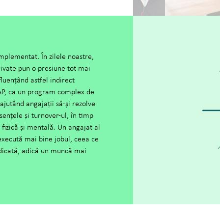
implementat. În zilele noastre,
rivate pun o presiune tot mai
luențând astfel indirect
AP, ca un program complex de
 ajutând angajații să-și rezolve
nțele și turnover-ul, în timp
fizică și mentală. Un angajat al
execută mai bine jobul, ceea ce
idicată, adică un muncă mai