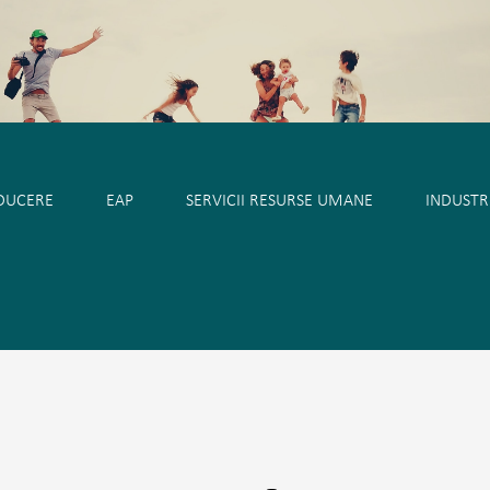
ký
Hrvatski
Српски
Deutsch
Italiano
Française
DUCERE
EAP
SERVICII RESURSE UMANE
INDUSTRI