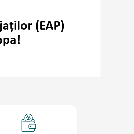
aților (EAP)
opa!