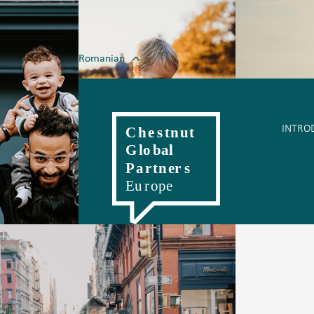
Romanian
English
Magyar
Polski
Slovenský
Čes
INTRO