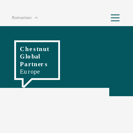
Romanian
English
Magyar
Polski
Slovenský
Český
Hrvatski
Српски
Deutsch
Italiano
Française