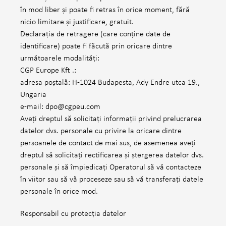
în mod liber și poate fi retras în orice moment, fără
nicio limitare și justificare, gratuit.
Declarația de retragere (care conține date de
identificare) poate fi făcută prin oricare dintre
următoarele modalități:
CGP Europe Kft .:
adresa poștală: H-1024 Budapesta, Ady Endre utca 19.,
Ungaria
e-mail: dpo@cgpeu.com
Aveți dreptul să solicitați informații privind prelucrarea
datelor dvs. personale cu privire la oricare dintre
persoanele de contact de mai sus, de asemenea aveți
dreptul să solicitați rectificarea și ștergerea datelor dvs.
personale și să împiedicați Operatorul să vă contacteze
în viitor sau să vă proceseze sau să vă transferați datele
personale în orice mod.
Responsabil cu protecția datelor