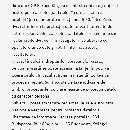
date ale CGP Europe Kft., nu ezitați să contactați ofițerul
nostru pentru protecția datelor în oricare dintre
posibilitățile enumerate în secțiunea # 20. Întrebările
dvs. referitoare la protecția datelor vor fi preluate de
către responsabilul cu protecția datelor, problemele sau
reclamațiile dvs. vor fi investigate în colaborare cu
operatorului de date și veți fi informat asupra
rezultatelor;
În cazul încălcării drepturilor persoanelor vizate,
persoana vizată se poate adresa instanței împotriva
Operatorului. În cazul acțiunii în instanță, Curtea va
proceda imediat. Sunt scutite de taxe judiciare de
timbru, procedurile judiciare legate de protecția datelor
cu caracter personal.
Subiectul poate transmite reclamațiile sale Autorității
Naționale Maghiare pentru protecția datelor și
libertatea de informare. (adresa poștală: 1534
Budapesta, Pf .: 834; cím: 1125 Budapesta, Szilágyi