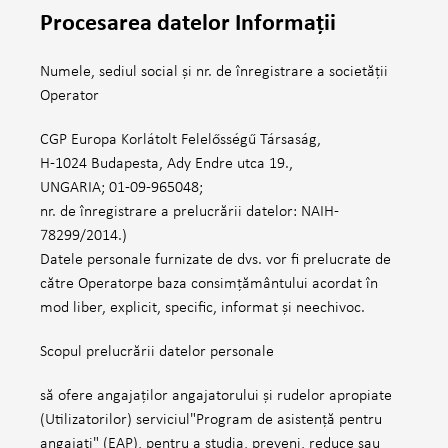
Procesarea datelor Informații
Numele, sediul social și nr. de înregistrare a societății
Operator
CGP Europa Korlátolt Felelősségű Társaság,
H-1024 Budapesta, Ady Endre utca 19.,
UNGARIA; 01-09-965048;
nr. de înregistrare a prelucrării datelor: NAIH-
78299/2014.)
Datele personale furnizate de dvs. vor fi prelucrate de
către Operatorpe baza consimțământului acordat în
mod liber, explicit, specific, informat și neechivoc.
Scopul prelucrării datelor personale
să ofere angajaților angajatorului și rudelor apropiate
(Utilizatorilor) serviciul"Program de asistență pentru
angajați" (EAP), pentru a studia, preveni, reduce sau