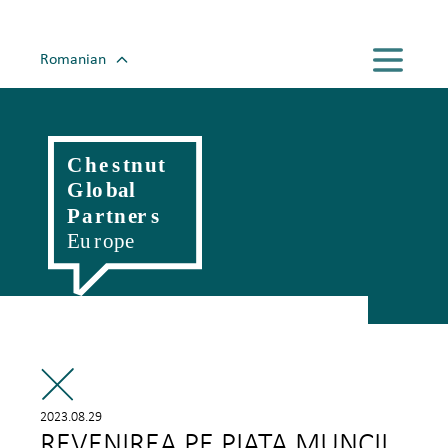
Romanian
English
Magyar
Polski
Slovenský
Český
Hrvatski
Српски
Deutsch
Italiano
Française
2023.08.29
REVENIREA PE PIAȚA MUNCII