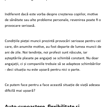
Indiferent dacă este vorba despre creșterea copiilor, motive
de sănătate sau alte probleme personale, revenirea poate fi o
provocare serioasă.
Condițiile pieței muncii prezintă provocări serioase pentru cei
care, din anumite motive, au fost departe de lumea muncii de
ani de zile. Noi tendințe, noi profesii sunt născute, iar
așteptările plasate pe angajați se schimbă constant. Nu doar
angajații, ci și companiile trebuie să se adapteze schimbărilor
- deci situația nu este ușoară pentru nici o parte.
Ce putem face pentru a face această situație de viață adesea
dificilă mai ușoară?
Auto-cunoaștere, flexibilitate și