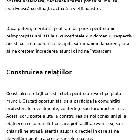
noastre anterioare, deoarece acestea pot să nu mai se
potrivească cu situația actuală a vieții noastre.
Dacă putem, merită să profităm de pauză pentru a ne
reîmprospăta abilitățile și cunoștințele din domeniul respectiv.
Acest lucru nu numai că ne ajută să rămânem la curent, ci și
să ne creștem încrederea atunci când ne întoarcem.
Construirea relațiilor
Construirea relațiilor este cheia pentru a reveni pe piața
muncii. Căutați oportunități de a participa la comunități
profesionale, evenimente, conferințe sau forumuri online.
Acest lucru poate ajuta la construirea de noi conexiuni și la
obținerea recomandărilor care pot facilita revenirea, sau
chiar să ne atragă atenția asupra direcției în care să ne
dezvoltăm pentru a crește șansele noastre.