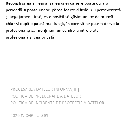
Reconstruirea și reanalizarea unei cariere poate dura o
perioadă și poate uneori părea foarte dificilă. Cu perseverență
și angajament, însă, este posibil să găsim un loc de muncă
chiar și după o pauză mai lungă, în care să ne putem dezvolta
profesional și să menținem un echilibru între viața
profesională și cea privată.
PROCESAREA DATELOR INFORMAȚII
|
POLITICA DE PRELUCRARE A DATELOR
|
POLITICA DE INCIDENTE DE PROTECȚIE A DATELOR
2026 © CGP EUROPE