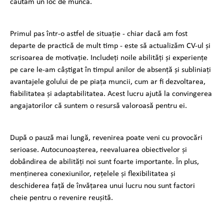
căutăm un loc de muncă.
Primul pas într-o astfel de situație - chiar dacă am fost
departe de practică de mult timp - este să actualizăm CV-ul și
scrisoarea de motivație. Includeți noile abilități și experiențe
pe care le-am câștigat în timpul anilor de absență și subliniați
avantajele golului de pe piața muncii, cum ar fi dezvoltarea,
fiabilitatea și adaptabilitatea. Acest lucru ajută la convingerea
angajatorilor că suntem o resursă valoroasă pentru ei.
După o pauză mai lungă, revenirea poate veni cu provocări
serioase. Autocunoașterea, reevaluarea obiectivelor și
dobândirea de abilități noi sunt foarte importante. În plus,
menținerea conexiunilor, rețelele și flexibilitatea și
deschiderea față de învățarea unui lucru nou sunt factori
cheie pentru o revenire reușită.