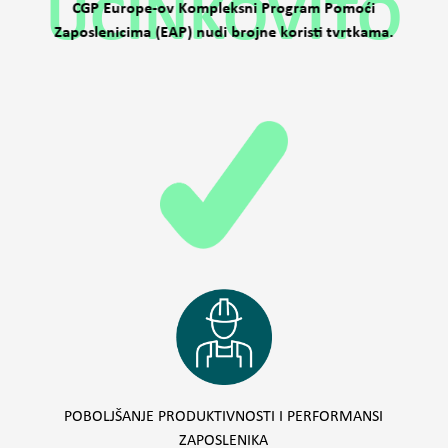
UČINKOVITO
CGP Europe-ov Kompleksni Program Pomoći
Zaposlenicima (EAP) nudi brojne koristi tvrtkama.
POBOLJŠANJE PRODUKTIVNOSTI I PERFORMANSI
ZAPOSLENIKA