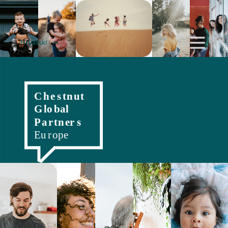
Hrvatski
English
Magyar
Romanian
Polski
Slovenský
Český
Српски
Deutsch
Italiano
Française