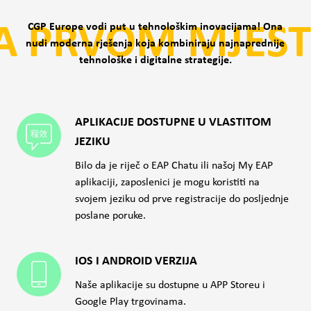
A PRVOM MJEST
CGP Europe vodi put u tehnološkim inovacijama! Ona
nudi moderna rješenja koja kombiniraju najnaprednije
tehnološke i digitalne strategije.
APLIKACIJE DOSTUPNE U VLASTITOM
JEZIKU
Bilo da je riječ o EAP Chatu ili našoj My EAP
aplikaciji, zaposlenici je mogu koristiti na
svojem jeziku od prve registracije do posljednje
poslane poruke.
IOS I ANDROID VERZIJA
Naše aplikacije su dostupne u APP Storeu i
Google Play trgovinama.