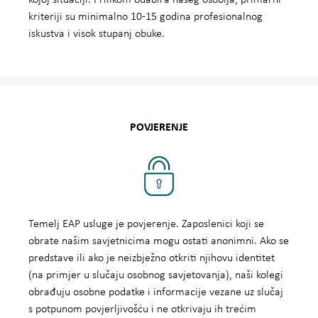
kojoj situaciji. Prilikom odabira našeg osoblja, primarni
kriteriji su minimalno 10-15 godina profesionalnog
iskustva i visok stupanj obuke.
POVJERENJE
Temelj EAP usluge je povjerenje. Zaposlenici koji se
obrate našim savjetnicima mogu ostati anonimni. Ako se
predstave ili ako je neizbježno otkriti njihovu identitet
(na primjer u slučaju osobnog savjetovanja), naši kolegi
obrađuju osobne podatke i informacije vezane uz slučaj
s potpunom povjerljivošću i ne otkrivaju ih trećim