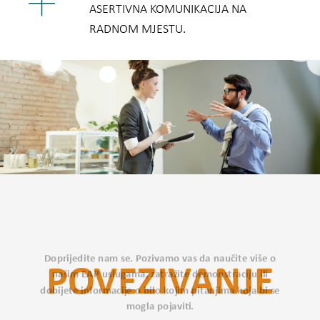
ASERTIVNA KOMUNIKACIJA NA
RADNOM MJESTU.
Doprijedite nam se. Pozivamo vas da naučite više o
POVEZIVANJE
našim EAP uslugama, zatražite demonstraciju ili
dobijete informacije o bilo kojim pitanjima koja bi se
mogla pojaviti.