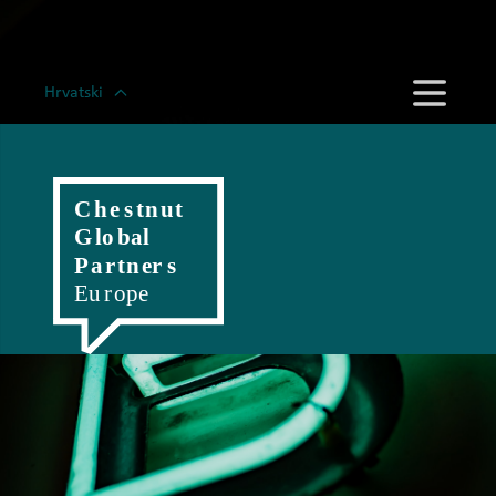
Hrvatski
English
Magyar
Romanian
Polski
Slovenský
Český
Српски
Deutsch
Italiano
Française