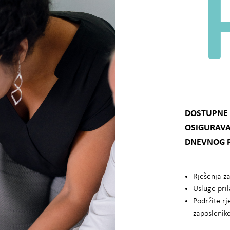
DOSTUPNE 
OSIGURAV
DNEVNOG 
Rješenja za
Usluge pri
Podržite rj
zaposlenik