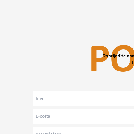
Stupanj osobne kontrole nad radnim okruženjem.
Stupanj povjerenja, procjena odnosa s tvrtkom, uglavnom 
direktnog nadređenog.
Održavanje ravnoteže između posla i osobnog života.
Simptomi sceničnog straha, kvaliteta udobnosti.
Pojavljivanje fizičkih simptoma
PO
Kartiranje Psihičkih Stavova
Doprijedite nam
Pitanja vezana uz način života
il
Oblik i omjer zlostavljanja na radnom mjestu.