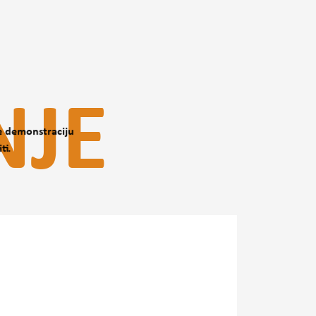
NJE
te demonstraciju
ti.