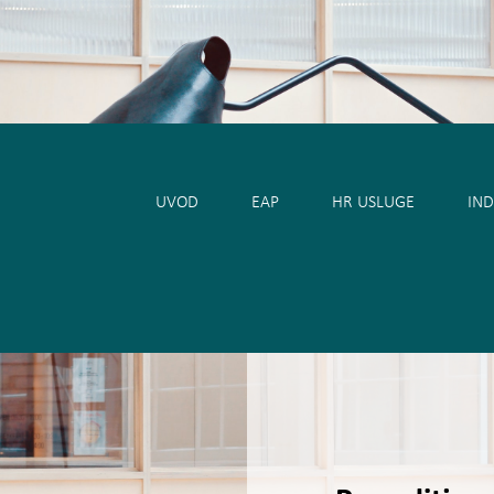
venský
Český
Српски
Deutsch
Italiano
Française
UVOD
EAP
HR USLUGE
IND