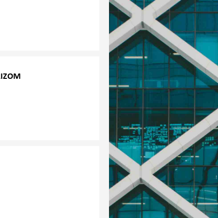
da menadžeri sve više
u u riziku, i sve više
RIZOM
a, trauma na licu mjesta,
 nakon toga (unutar 72
osobnost reakcije. Ovo bi
jesti za zaposlenike.
 trebaju.
 kriznom situacijom među
im ponašanjima. Sadržaj i
situaciji; i
 tražene obuke i drugim
zaposlenika koja je bila
ojedinačnim potrebama.