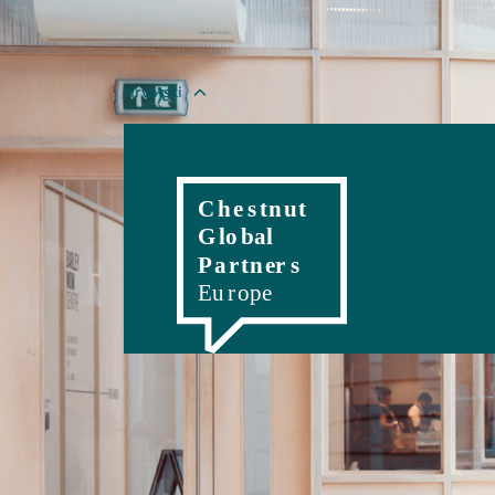
Hrvatski
English
Magyar
Romanian
Polski
Slo