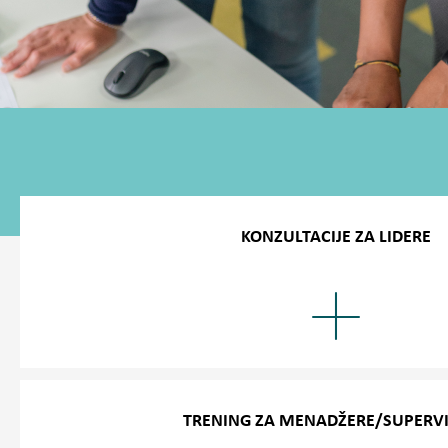
KONZULTACIJE ZA LIDERE
Pružamo neograničene konzultacije telefonom za bilo kakvo
zaposlenika ili probleme s izvedbom. Tijekom konzultacij
da odaberu najprikladnije rješenje za rješavanje uznemirava
zaposlenika te da mogu riješiti negativne situacije na pošto
TRENING ZA MENADŽERE/SUPERV