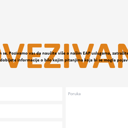
ovisi o mišljenju
VEZIVA
 se. Pozivamo vas da naučite više o našim EAP uslugama, zatraži
i dobijete informacije o bilo kojim pitanjima koja bi se mogla pojavi