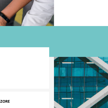
 teško ponašanje
a, pomažemo menadžerima
nja ili problematičnih
van i odgovoran način.
IZORE