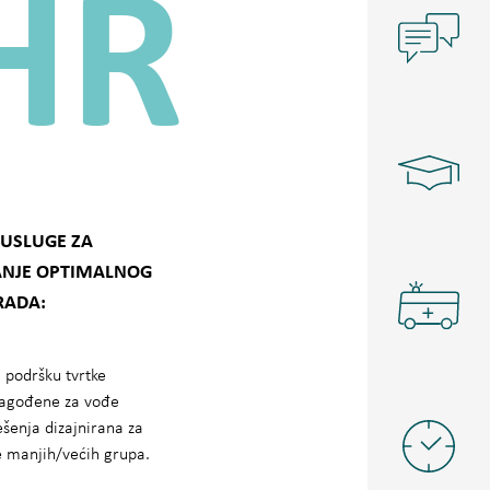
HR
USLUGE ZA
ANJE OPTIMALNOG
RADA:
 podršku tvrtke
lagođene za vođe
ešenja dizajnirana za
e manjih/većih grupa.