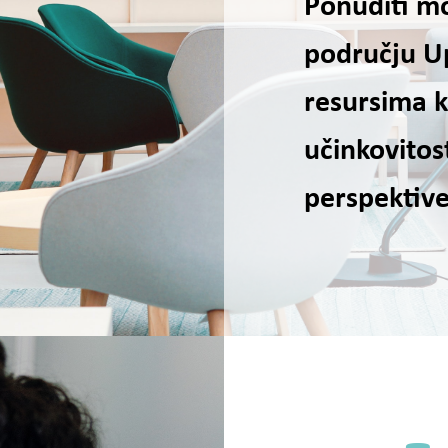
Ponuditi m
području Up
resursima k
učinkovitost
perspektive