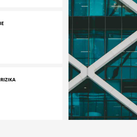
JE
 svojim klijentima kako
cifične ponašanja ili
 radnom mjestu. Primjeri
oaktivnih tvari.
RIZIKA
ganizacijske psihološke
poslenika. Anketa
ja.
nja.