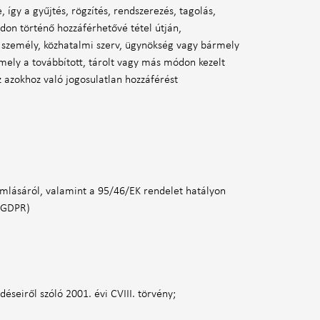
y a gyűjtés, rögzítés, rendszerezés, tagolás,
ódon történő hozzáférhetővé tétel útján,
i személy, közhatalmi szerv, ügynökség vagy bármely
mely a továbbított, tárolt vagy más módon kezelt
 azokhoz való jogosulatlan hozzáférést
mlásáról, valamint a 95/46/EK rendelet hatályon
 (GDPR)
seiről szóló 2001. évi CVIII. törvény;