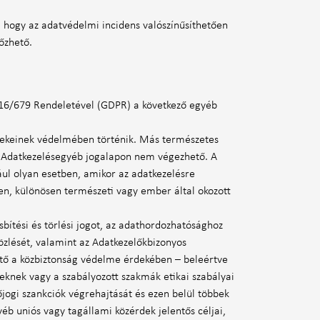
, hogy az adatvédelmi incidens valószínűsíthetően
lőzhető.
016/679 Rendeletével (GDPR) a következő egyéb
érdekeinek védelmében történik. Más természetes
gó Adatkezelésegyéb jogalapon nem végezhető. A
dául olyan esetben, amikor az adatkezelésre
en, különösen természeti vagy ember által okozott
sbítési és törlési jogot, az adathordozhatósághoz
közlését, valamint az Adatkezelőkbizonyos
tő a közbiztonság védelme érdekében – beleértve
knek vagy a szabályozott szakmák etikai szabályai
őjogi szankciók végrehajtását és ezen belül többek
b uniós vagy tagállami közérdek jelentős céljai,