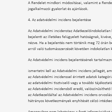
A Rendelet mindkori módosításai, valamint a Rendele
jogalkalmazói gyakorlat és ajánlások.
4. Az adatvédelmi incidens bejelentése
Az Adatvédelmi incidenstaz Adatkezelőindokolatlan 
bejelenti az illetékes felügyeleti hatóságnak, kivé
nézve. Ha a bejelentés nem történik meg 72 órán bel
arról való tudomásszerzését követően indokolatlan 
Az Adatvédelmi incidens bejelentésének tartalmaznia
ismertetni kell az Adatvédelmi incidens jellegét, a
az Adatvédelmi incidenssel érintett adatok kategóri
az adatvédelmi tisztviselő vagy a további tájékoztat
az Adatvédelmi incidensből eredő, valószínűsíthető
az Adatkezelőáltal az Adatvédelmi incidens orvoslás
hátrányos következmények enyhítését célzó intézke