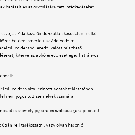
 részletekben is közölhetők.
k hatásait és az orvoslására tett intézkedéseket.
nézve, az Adatkezelőindokolatlan késedelem nélkül
s közérthetően ismerteti az Adatvédelmi
védelmi incidensből eredő, valószínűsíthető
déseket, kitérve az abbóleredő esetleges hátrányos
ennáll:
elmi incidens által érintett adatok tekintetében
 fel nem jogosított személyek számára
rmészetes személy jogaira és szabadságára jelentett
 útján kell tájékoztatni, vagy olyan hasonló