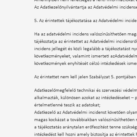
Amennyiben nem lehetséges a fenti információkat eg
Az Adatkezelőnyilvántartja az Adatvédelmi incidense
5. Az érintettek tájékoztatása az Adatvédelmi incide
Ha az adatvédelmi incidens valószínűsíthetően maga
tájékoztatja az érintettet az Adatvédelmi incidensr
incidens jellegét és közli legalább a tájékoztatást 
következményeket, valamint ismerteti azAdatvédelmi
következmények enyhítését célzó intézkedések isme
Az érintettet nem kell jelen Szabályzat 5. pontjába
Adatkezelőmegfelelő technikai és szervezési védelmi
alkalmazták, különösen azokat az intézkedéseket – 
értelmetlenné teszik az adatokat;
Adatkezelő az Adatvédelmi incidenst követően olyan 
magas kockázat a továbbiakban valószínűsíthetően
a tájékoztatás aránytalan erőfeszítést tenne szükség
intézkedést kell hozni amely biztosítja az érintette