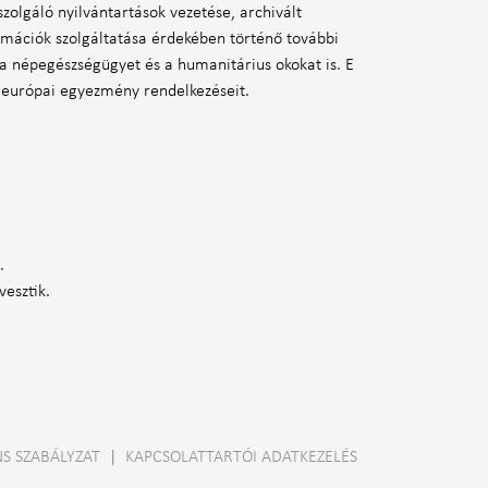
olgáló nyilvántartások vezetése, archivált
ormációk szolgáltatása érdekében történő további
 a népegészségügyet és a humanitárius okokat is. E
ó európai egyezmény rendelkezéseit.
.
vesztik.
S SZABÁLYZAT
|
KAPCSOLATTARTÓI ADATKEZELÉS