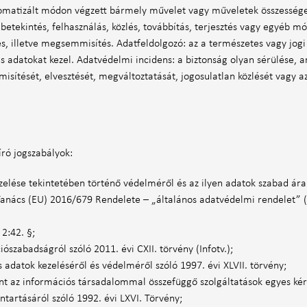
atizált módon végzett bármely művelet vagy műveletek összessége, íg
 betekintés, felhasználás, közlés, továbbítás, terjesztés vagy egyéb m
és, illetve megsemmisítés. Adatfeldolgozó: az a természetes vagy jog
 adatokat kezel. Adatvédelmi incidens: a biztonság olyan sérülése, a
ítését, elvesztését, megváltoztatását, jogosulatlan közlését vagy az
író jogszabályok:
elése tekintetében történő védelméről és az ilyen adatok szabad ára
 Tanács (EU) 2016/679 Rendelete – „általános adatvédelmi rendelet”
 2:42. §;
ószabadságról szóló 2011. évi CXII. törvény (Infotv.);
adatok kezeléséről és védelméről szóló 1997. évi XLVII. törvény;
nt az információs társadalommal összefüggő szolgáltatások egyes kérdé
tartásáról szóló 1992. évi LXVI. Törvény;