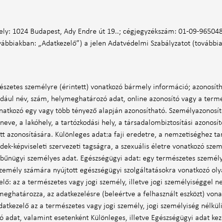
hely: 1024 Budapest, Ady Endre út 19..; cégjegyzékszám: 01-09-96504
vábbiakban: „Adatkezelő”) a jelen Adatvédelmi Szabályzatot (továbbia
észetes személyre (érintett) vonatkozó bármely információ; azonosíth
ául név, szám, helymeghatározó adat, online azonosító vagy a természe
onatkozó egy vagy több tényező alapján azonosítható. Személyazonosító
tóneve, a lakóhely, a tartózkodási hely, a társadalombiztosítási azonos
 azonosítására. Különleges adat:a faji eredetre, a nemzetiséghez tar
ek-képviseleti szervezeti tagságra, a szexuális életre vonatkozó szem
bűnügyi személyes adat. Egészségügyi adat: egy természetes személy t
zemély számára nyújtott egészségügyi szolgáltatásokra vonatkozó oly
lő: az a természetes vagy jogi személy, illetve jogi személyiséggel 
meghatározza, az adatkezelésre (beleértve a felhasznált eszközt) von
atkezelő az a természetes vagy jogi személy, jogi személyiség nélküli 
 adat, valamint esetenként Különleges, illetve Egészségügyi adat kez