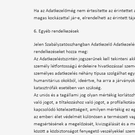
Ha az Adatkezelőmég nem értesítette az érintettet 
magas kockázattal jár-e, elrendelheti az érintett tá
6. Egyéb rendelkezések
Jelen Szabályzatösszhangban Adatkezelő Adatkezelé
rendelkezéseket hozza meg:
Az Adatkezeléstszintén jogszerűnek kell tekinteni 
személy létfontosságú érdekeire hivatkozással szem
személyes adatkezelés néhány típusa szolgálhat egys
humanitárius okokból, ideértve, ha arra a járványo
katasztrófák esetében van szükség.
Az uniós és a tagállami jog olyan mértékig korlátozh
való jogot, a tiltakozáshoz való jogot, a profilalko
kapcsolódó kötelezettségeit, amilyen mértékig ez 
az emberi élet védelmét különösen a természeti va
megsértésének a megelőzését, kivizsgálását és a meg
között a közbiztonságot fenyegető veszélyekkel szem