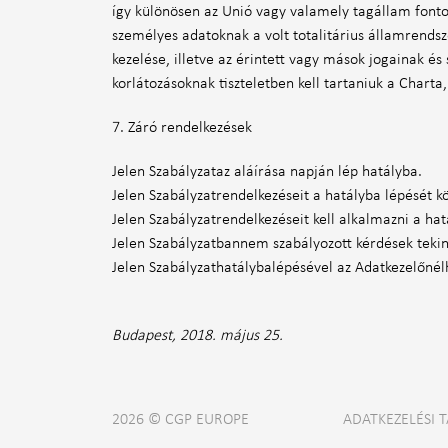
így különösen az Unió vagy valamely tagállam fonto
személyes adatoknak a volt totalitárius államrendsz
kezelése, illetve az érintett vagy mások jogainak é
korlátozásoknak tiszteletben kell tartaniuk a Char
7. Záró rendelkezések
Jelen Szabályzataz aláírása napján lép hatályba.
Jelen Szabályzatrendelkezéseit a hatályba lépését k
Jelen Szabályzatrendelkezéseit kell alkalmazni a ha
Jelen Szabályzatbannem szabályozott kérdések tekin
Jelen Szabályzathatálybalépésével az Adatkezelőnél
Budapest, 2018. május 25.
2026 © CGP EUROPE
ADATKEZELÉSI 