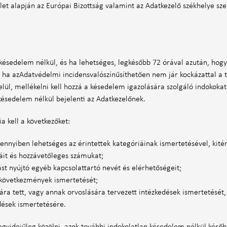
t alapján az Európai Bizottság valamint az Adatkezelő székhelye szer
késedelem nélkül, és ha lehetséges, legkésőbb 72 órával azután, hog
ve, ha azAdatvédelmi incidensvalószínűsíthetően nem jár kockázattal 
ül, mellékelni kell hozzá a késedelem igazolására szolgáló indokokat
késedelem nélkül bejelenti az Adatkezelőnek.
 kell a következőket:
mennyiben lehetséges az érintettek kategóriáinak ismertetésével, kit
áit és hozzávetőleges számukat;
ást nyújtó egyéb kapcsolattartó nevét és elérhetőségeit;
 következmények ismertetését;
ára tett, vagy annak orvoslására tervezett intézkedések ismertetését
dések ismertetésére.