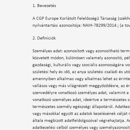
1. Bevezetés
A CGP Europe Korlátolt Felelősségű Társaság (szék
nyilvántartási azonosítója: NAIH-78299/2014.; (a to
2. Definíciók
Személyes adat: azonosított vagy azonosítható term
közvetett módon, különösen valamely azonosító, péld
gazdasági, kulturális vagy szociális azonosságára v
születési hely és idő, az anya születési családi és u
amennyiben alkalmas vagy alkalmas lehet az érintett
vallásos vagy más világnézeti meggyőződésre, az érd
szenvedélyre vonatkozó személyes adat, valamint a 
vonatkozó személyes adat, ideértve a természetes s
természetes személy egészségi állapotáról. Adatkeze
vagy másokkal együtt az adatok kezelésének célját 
általa megbízott adatfeldolgozóval végrehajtatja. Ad
adatkezelési célból személyes vagy személyazonosító