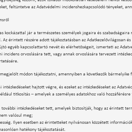
yidejűleg közölni, azok további indokolatlan késedelem nélkül később
ket, feltüntetve az Adatvédelmi incidenshezkapcsolódó tényeket, anna
nsről
s kockázattal jár a természetes személyek jogaira és szabadságaira 
ől. Az érintett részére adott tájékoztatásban az Adatkezelővilágosan é
nyújtó egyéb kapcsolattartó nevét és elérhetőségeit, ismerteti az Adat
 incidens orvoslására tett, vagy annak orvoslására tervezett intézke
rtetésére.
n megjelölt módon tájékoztatni, amennyiben a következők bármelyike f
 intézkedéseket hajtott végre, és ezeket az intézkedéseket az Adatvéd
például titkosítás – amelyek a személyes adatokhoz való hozzáférésre
további intézkedéseket tett, amelyek biztosítják, hogy az érintett te
 nem valósul meg;
esség. Ilyen esetben az érintetteket nyilvánosan közzétett információk
k hasonlóan hatékony tájékoztatását.