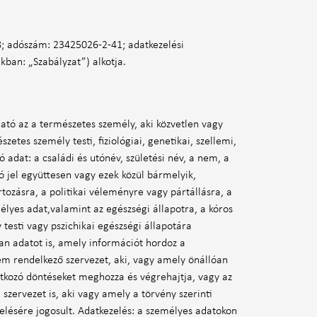
8; adószám: 23425026-2-41; adatkezelési
kban: „Szabályzat”) alkotja.
ató az a természetes személy, aki közvetlen vagy
tes személy testi, fiziológiai, genetikai, szellemi,
 adat: a családi és utónév, születési név, a nem, a
ító jel együttesen vagy ezek közül bármelyik,
tozásra, a politikai véleményre vagy pártállásra, a
élyes adat,valamint az egészségi állapotra, a kóros
esti vagy pszichikai egészségi állapotára
an adatot is, amely információt hordoz a
nem rendelkező szervezet, aki, vagy amely önállóan
atkozó döntéseket meghozza és végrehajtja, vagy az
szervezet is, aki vagy amely a törvény szerinti
elésére jogosult. Adatkezelés: a személyes adatokon