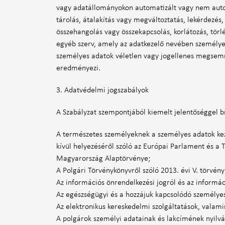
vagy adatállományokon automatizált vagy nem autom
tárolás, átalakítás vagy megváltoztatás, lekérdezés,
összehangolás vagy összekapcsolás, korlátozás, törl
egyéb szerv, amely az adatkezelő nevében személyes
személyes adatok véletlen vagy jogellenes megsemmis
eredményezi.
3. Adatvédelmi jogszabályok
A Szabályzat szempontjából kiemelt jelentőséggel b
A természetes személyeknek a személyes adatok kez
kívül helyezéséről szóló az Európai Parlament és a
Magyarország Alaptörvénye;
A Polgári Törvénykönyvről szóló 2013. évi V. törvény
Az információs önrendelkezési jogról és az informáci
Az egészségügyi és a hozzájuk kapcsolódó személyes 
Az elektronikus kereskedelmi szolgáltatások, valami
A polgárok személyi adatainak és lakcímének nyilván