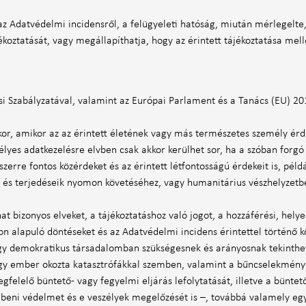
az Adatvédelmi incidensről, a felügyeleti hatóság, miután mérlegelte
jékoztatását, vagy megállapíthatja, hogy az érintett tájékoztatása mel
si Szabályzatával, valamint az Európai Parlament és a Tanács (EU) 2
akkor, amikor az az érintett életének vagy más természetes személy 
élyes adatkezelésre elvben csak akkor kerülhet sor, ha a szóban for
zerre fontos közérdeket és az érintett létfontosságú érdekeit is, pél
k és terjedéseik nyomon követéséhez, vagy humanitárius vészhelyzetb
at bizonyos elveket, a tájékoztatáshoz való jogot, a hozzáférési, helye
táson alapuló döntéseket és az Adatvédelmi incidens érintettel történő 
egy demokratikus társadalomban szükségesnek és arányosnak tekinthe
gy ember okozta katasztrófákkal szemben, valamint a bűncselekménye
felelő büntető- vagy fegyelmi eljárás lefolytatását, illetve a büntet
beni védelmet és e veszélyek megelőzését is –, továbbá valamely egyé