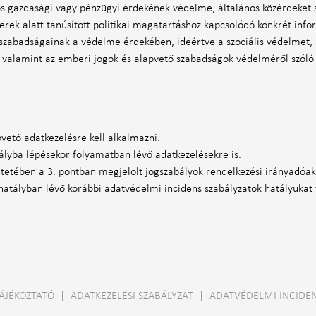
s gazdasági vagy pénzügyi érdekének védelme, általános közérdeket sz
erek alatt tanúsított politikai magatartáshoz kapcsolódó konkrét inf
s szabadságainak a védelme érdekében, ideértve a szociális védelmet,
ta, valamint az emberi jogok és alapvető szabadságok védelméről szól
övető adatkezelésre kell alkalmazni.
tályba lépésekor folyamatban lévő adatkezelésekre is.
tetében a 3. pontban megjelölt jogszabályok rendelkezési irányadóak
hatályban lévő korábbi adatvédelmi incidens szabályzatok hatályukat 
TÁJÉKOZTATÓ
|
ADATKEZELÉSI SZABÁLYZAT
|
ADATVÉDELMI INCIDEN