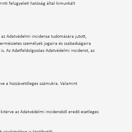
inti felügyeleti hatóság által kimunkált
y az Adatvédelmi incidensa tudomására jutott,
a természetes személyek jogaira és szabadságaira
 is. Az Adatfeldolgozóaz Adatvédelmi incidenst, az
érve a hozzávetőleges számukra. Valamint
, kitérve az Adatvédelmi incidensből eredő esetleges