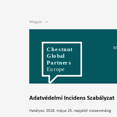
Magyar
English
Romanian
Polski
Slovenský
Č
B
Adatvédelmi Incidens Szabályzat
Hatályos: 2018. május 25. napjától visszavonásig