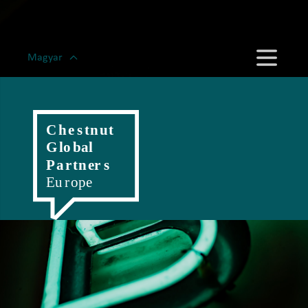
Magyar
English
Romanian
Polski
Slovenský
Český
Hrvatski
Српски
Deutsch
Italiano
Française