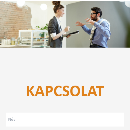
Lépjen velünk kapcsolatba. Szeretettel meghívjuk,
KAPCSOLAT
hogy többet tudjon meg EAP szolgáltatásainkról,
kérjen egy bemutatót, vagy tájékozódjon az
esetlegesen felmerülő kérdéseiről.